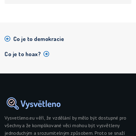
Co je to demokracie
Co je to hoax?
Vysvetleno.eu věří, že vzdělání by mělo být dostupné pro
všechny a že komplikované věci mohou být vysvětleny
jednoduchým a srozumitelným způsobem. Proto se snaží