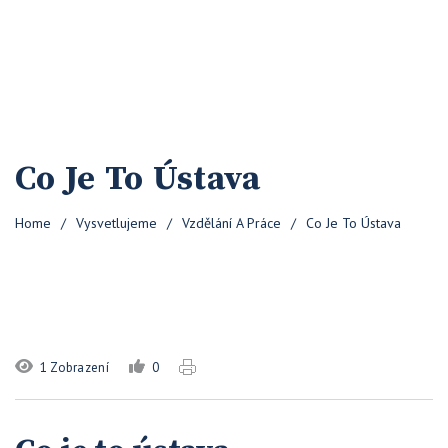
Co Je To Ústava
Home
/
Vysvetlujeme
/
Vzdělání A Práce
/
Co Je To Ústava
1 Zobrazení
0