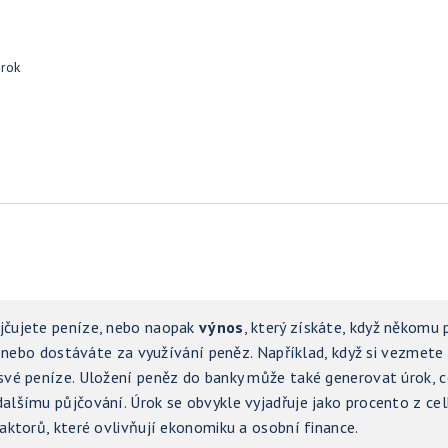
Úrok
 půjčujete peníze, nebo naopak
výnos
, který získáte, když někomu 
te nebo dostáváte za využívání peněz. Například, když si vezmete
 své peníze. Uložení peněz do banky může také generovat úrok, c
dalšímu půjčování. Úrok se obvykle vyjadřuje jako procento z ce
faktorů, které ovlivňují ekonomiku a osobní finance.