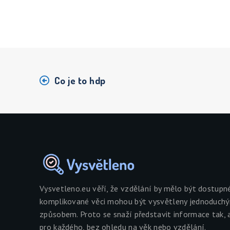
Co je to hdp
Vysvetleno.eu věří, že vzdělání by mělo být dostupn
komplikované věci mohou být vysvětleny jednoduch
způsobem. Proto se snaží představit informace tak, 
pro každého, bez ohledu na věk nebo vzdělání.