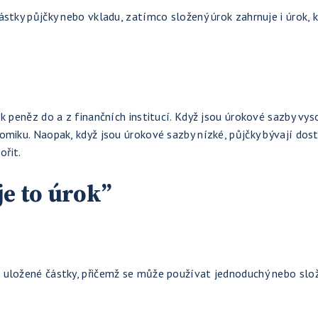
stky půjčky nebo vkladu, zatímco složený úrok zahrnuje i úrok, k
k peněz do a z finančních institucí. Když jsou úrokové sazby vyso
omiku. Naopak, když jsou úrokové sazby nízké, půjčky bývají dost
ořit.
je to úrok”
 uložené částky, přičemž se může používat jednoduchý nebo slo