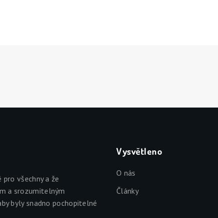
Vysvětleno
O nás
é pro všechny a že
ým a srozumitelným
Články
aby byly snadno pochopitelné