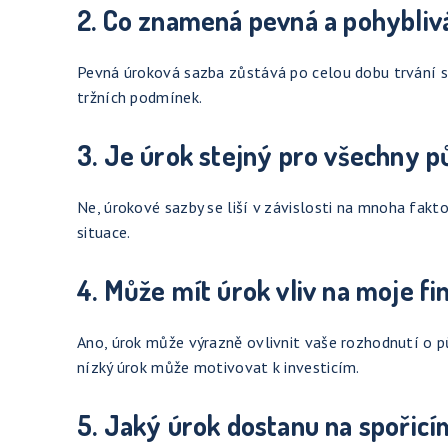
2. Co znamená pevná a pohybliv
Pevná úroková sazba zůstává po celou dobu trvání s
tržních podmínek.
3. Je úrok stejný pro všechny p
Ne, úrokové sazby se liší v závislosti na mnoha fakto
situace.
4. Může mít úrok vliv na moje f
Ano, úrok může výrazně ovlivnit vaše rozhodnutí o p
nízký úrok může motivovat k investicím.
5. Jaký úrok dostanu na spořicí