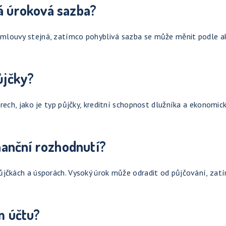
á úroková sazba?
mlouvy stejná, zatímco pohyblivá sazba se může měnit podle a
ůjčky?
rech, jako je typ půjčky, kreditní schopnost dlužníka a ekonomic
inanční rozhodnutí?
ůjčkách a úsporách. Vysoký úrok může odradit od půjčování, zat
m účtu?