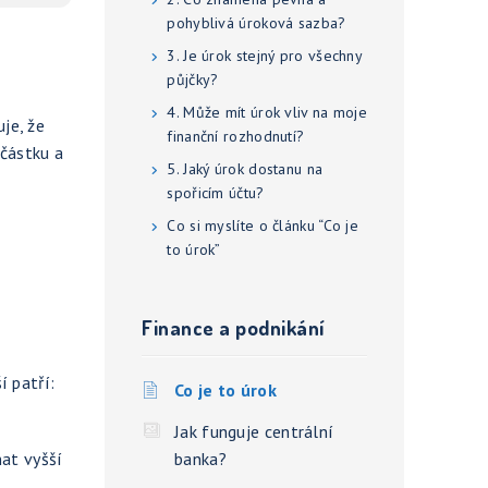
pohyblivá úroková sazba?
3. Je úrok stejný pro všechny
půjčky?
4. Může mít úrok vliv na moje
uje, že
finanční rozhodnutí?
 částku a
5. Jaký úrok dostanu na
spořicím účtu?
Co si myslíte o článku “Co je
to úrok”
Finance a podnikání
í patří:
Co je to úrok
Jak funguje centrální
nat vyšší
banka?