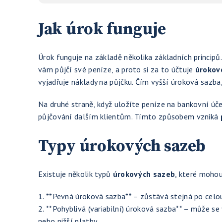
Jak úrok funguje
Úrok funguje na základě několika základních principů. 
vám půjčí své peníze, a proto si za to účtuje
úrokov
vyjadřuje náklady na půjčku. Čím vyšší úroková sazba,
Na druhé straně, když uložíte peníze na bankovní úč
půjčování dalším klientům. Tímto způsobem vzniká
Typy úrokových sazeb
Existuje několik typů
úrokových sazeb
, které mohou
1. **Pevná úroková sazba** – zůstává stejná po celo
2. **Pohyblivá (variabilní) úroková sazba** – může 
nebo nižší platby.