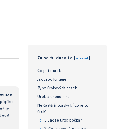
Co se tu dozvíte
[
]
schovat
Co je to úrok
Jak úrok funguje
Typy úrokových sazeb
peníze
Úrok a ekonomika
 půjčku
Nejčastější otázky k “Co je to
ož je
úrok”
lkové
1. Jak se úrok počítá?
2. Co znamená pevná a