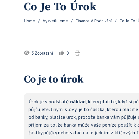
Co Je To Úrok
Home
/
Vysvetlujeme
/
Finance A Podnikání
/
Co Je To 
3 Zobrazení
0
Co je to úrok
Úrok je v podstatě
náklad
, který platíte, když si
půjčujete. Jinými slovy, je to částka, kterou platí
od banky, platíte úrok, protože banka vám půjčuje
příjem za to, že banka může vaše peníze použít k 
částky půjčky nebo vkladu a je jedním z klíčových 